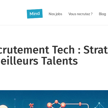
Mind
Nos jobs
Vous recrutez ?
Blog
crutement Tech : Stra
eilleurs Talents