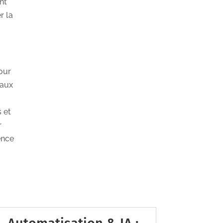
nt
r la
pour
iaux
s et
r
ence